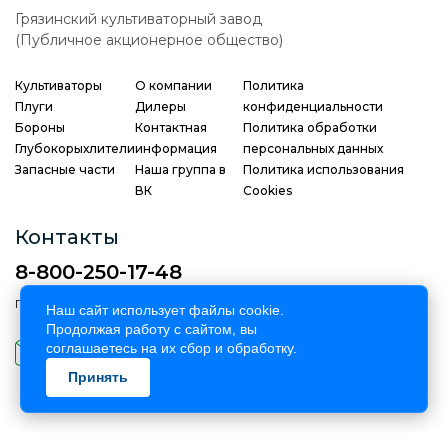
Грязинский культиваторный завод
(Публичное акционерное общество)
Культиваторы
О компании
Политика
Плуги
Дилеры
конфиденциальности
Бороны
Контактная
Политика обработки
Глубокорыхлители
информация
персональных данных
Запасные части
Наша группа в
Политика использования
ВК
Cookies
Контакты
8-800-250-17-48
Пн-Пт: 08.00 до 17.00
Наш сайт использует файлы cookie.
Продолжая работу с сайтом, вы
sales@gronn.pro
соглашаетесь на их сбор и обработку.
по всем вопросам
Принять