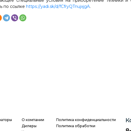
ающее специальные условия на приобретение техники и
ть по ссылке
https://yadi.sk/d/fCfryQTnujxjgA
.
К
ваторы
О компании
Политика конфиденциальности
Дилеры
Политика обработки
8