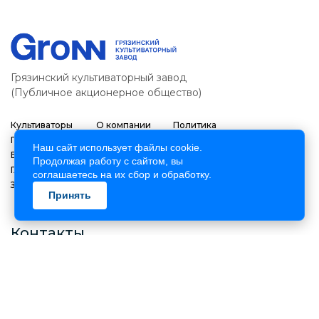
Грязинский культиваторный завод
(Публичное акционерное общество)
Культиваторы
О компании
Политика
Плуги
Дилеры
конфиденциальности
Наш сайт использует файлы cookie.
Бороны
Контактная
Политика обработки
Продолжая работу с сайтом, вы
Глубокорыхлители
информация
персональных данных
соглашаетесь на их сбор и обработку.
Запасные части
Наша группа в
Политика использования
Принять
ВК
Cookies
Контакты
8-800-250-17-48
Пн-Пт: 08.00 до 17.00
sales@gronn.pro