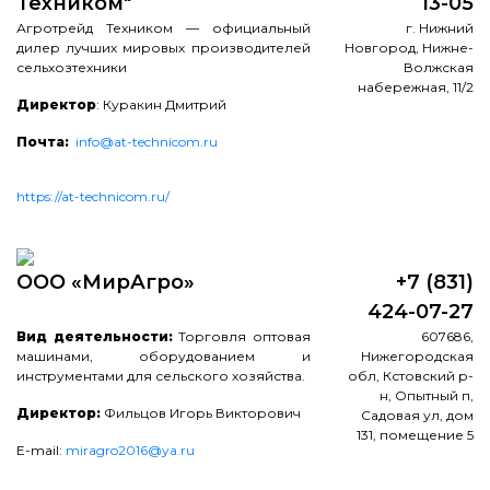
Техником"
13-05
Агротрейд Техником — официальный
г. Нижний
дилер лучших мировых производителей
Новгород, Нижне-
сельхозтехники
Волжская
набережная, 11/2
Директор
: Куракин Дмитрий
Почта
:
info@at-technicom.ru
https://at-technicom.ru/
ООО «МирАгро»
+7 (831)
424-07-27
Вид деятельности:
Торговля оптовая
607686,
машинами, оборудованием и
Нижегородская
инструментами для сельского хозяйства.
обл, Кстовский р-
н, Опытный п,
Директор:
Фильцов Игорь Викторович
Садовая ул, дом
131, помещение 5
E-mail:
miragro2016@ya.ru